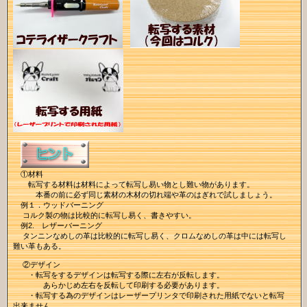
①材料
転写する材料は材料によって転写し易い物とし難い物があります。
本番の前に必ず同じ素材の木材の切れ端や革のはぎれで試しましょう。
例１．ウッドバーニング
コルク製の物は比較的に転写し易く、書きやすい。
例2. レザーバーニング
タンニンなめしの革は比較的に転写し易く、クロムなめしの革は中には転写し
難い革もある。
②デザイン
・転写をするデザインは転写する際に左右が反転します。
あらかじめ左右を反転して印刷する必要があります。
・転写する為のデザインはレーザープリンタで印刷された用紙でないと転写
出来ません。