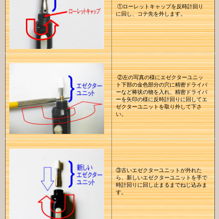
①ローレットキャップを反時計回り
に回し、コテ先を外します。
②左の写真の様に
エゼクターユニッ
ト下部の金色部分の穴に精密ドライバ
ーなど棒状の物を入れ、精密ドライバ
ーを矢印の様に反時計回りに回してエ
ゼクターユニットを取り外して下さ
い。
③古いエゼクターユニットが外れた
ら、新しいエゼクターユニットを手で
時計回りに回し止まるまでねじ込みま
す。